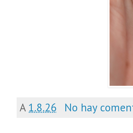
A
1.8.26
No hay coment