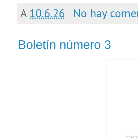
A
10.6.26
No hay come
Boletín número 3