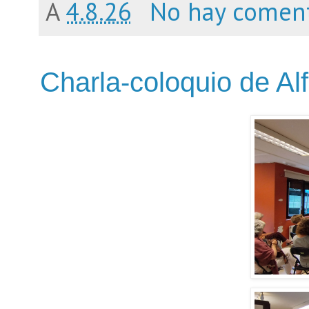
A
4.8.26
No hay coment
Charla-coloquio de A