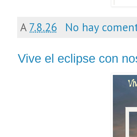
A
7.8.26
No hay coment
Vive el eclipse con no